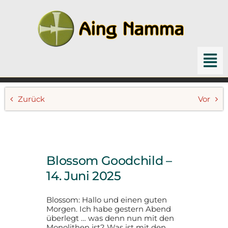
Zum
Inhalt
springen
To
Nav
Home
Zurück
Vor
Channelings
Schriften & Bücher
Blossom Goodchild –
Archiv
14. Juni 2025
Suche
Blossom: Hallo und einen guten
nach:
Morgen. Ich habe gestern Abend
überlegt … was denn nun mit den
Monolithen ist? Was ist mit den