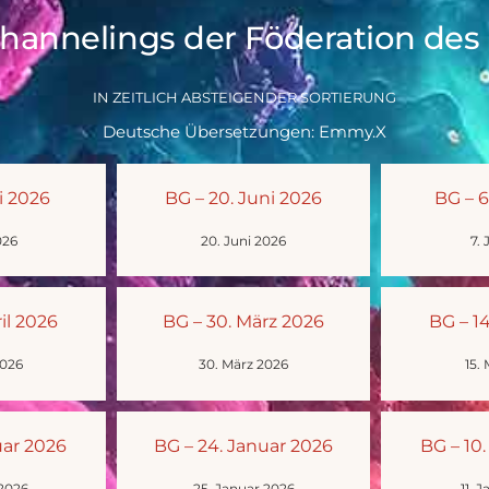
Channelings der Föderation des 
IN ZEITLICH ABSTEIGENDER SORTIERUNG
Deutsche Übersetzungen: Emmy.X
li 2026
BG – 20. Juni 2026
BG – 6
026
20. Juni 2026
7. 
il 2026
BG – 30. März 2026
BG – 1
2026
30. März 2026
15.
uar 2026
BG – 24. Januar 2026
BG – 10
 2026
25. Januar 2026
11. 