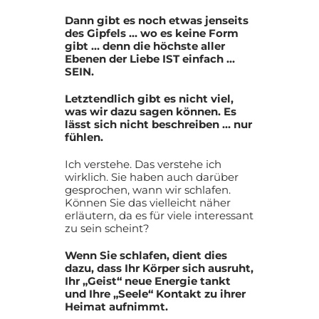
Dann gibt es noch etwas jenseits
des Gipfels … wo es keine Form
gibt … denn die höchste aller
Ebenen der Liebe IST einfach …
SEIN.
Letztendlich gibt es nicht viel,
was wir dazu sagen können. Es
lässt sich nicht beschreiben … nur
fühlen.
Ich verstehe. Das verstehe ich
wirklich. Sie haben auch darüber
gesprochen, wann wir schlafen.
Können Sie das vielleicht näher
erläutern, da es für viele interessant
zu sein scheint?
Wenn Sie schlafen, dient dies
dazu, dass Ihr Körper sich ausruht,
Ihr „Geist“ neue Energie tankt
und Ihre „Seele“ Kontakt zu ihrer
Heimat aufnimmt.