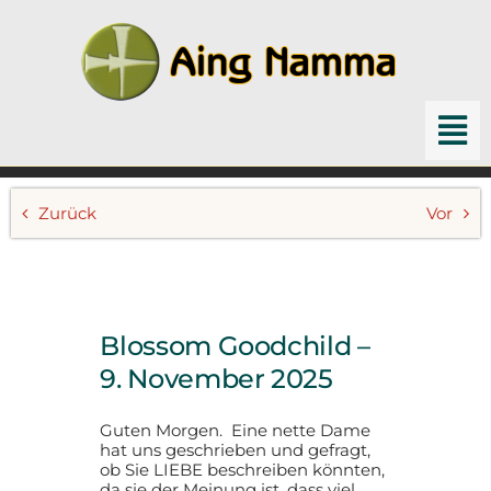
Zum
Inhalt
springen
To
Nav
Home
Zurück
Vor
Channelings
Schriften & Bücher
Blossom Goodchild –
Archiv
9. November 2025
Suche
Guten Morgen. Eine nette Dame
nach:
hat uns geschrieben und gefragt,
ob Sie LIEBE beschreiben könnten,
da sie der Meinung ist, dass viel