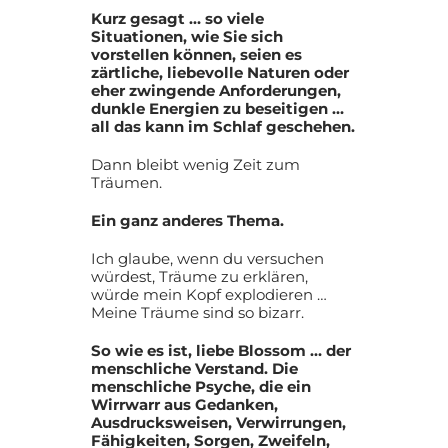
Kurz gesagt … so viele
Situationen, wie Sie sich
vorstellen können, seien es
zärtliche, liebevolle Naturen oder
eher zwingende Anforderungen,
dunkle Energien zu beseitigen …
all das kann im Schlaf geschehen.
Dann bleibt wenig Zeit zum
Träumen.
Ein ganz anderes Thema.
Ich glaube, wenn du versuchen
würdest, Träume zu erklären,
würde mein Kopf explodieren …
Meine Träume sind so bizarr.
So wie es ist, liebe Blossom … der
menschliche Verstand. Die
menschliche Psyche, die ein
Wirrwarr aus Gedanken,
Ausdrucksweisen, Verwirrungen,
Fähigkeiten, Sorgen, Zweifeln,