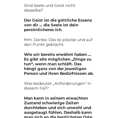
Sind Seele und Geist nicht
dasselbe?
Der Geist ist die göttliche Essenz
von dir … die Seele ist dein
persönlicheres Ich.
Mm. Danke. Das ist präzise und auf
den Punkt gebracht.
Wie wir bereits erwähnt haben …
Es gibt alle möglichen „Dinge zu
tun“, wenn man schläft. Das
hängt ganz von der jeweiligen
Person und ihren Bedürfnissen ab.
Was bedeutet „Anforderungen“ in
diesem Fall?
Man kann in seinem erwachten
Zustand schwierige Zeiten
durchleben und sich unwohl und
ausgelaugt fühlen. Deshalb kann
man sich an die herrlichsten Orte