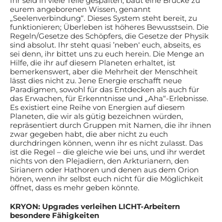
Ihr seid in viele Teile gespalten; baut eine Brücke zu
eurem angeborenen Wissen, genannt
„Seelenverbindung“. Dieses System steht bereit, zu
funktionieren; Überleben ist höheres Bewusstsein. Die
Regeln/Gesetze des Schöpfers, die Gesetze der Physik
sind absolut. Ihr steht quasi ’neben‘ euch, abseits, es
sei denn, ihr bittet uns zu euch herein. Die Menge an
Hilfe, die ihr auf diesem Planeten erhaltet, ist
bemerkenswert, aber die Mehrheit der Menschheit
lässt dies nicht zu. Jene Energie erschafft neue
Paradigmen, sowohl für das Entdecken als auch für
das Erwachen, für Erkenntnisse und „Aha“-Erlebnisse.
Es existiert eine Reihe von Energien auf diesem
Planeten, die wir als gütig bezeichnen würden,
repräsentiert durch Gruppen mit Namen, die ihr ihnen
zwar gegeben habt, die aber nicht zu euch
durchdringen können, wenn ihr es nicht zulasst. Das
ist die Regel – die gleiche wie bei uns, und ihr werdet
nichts von den Plejadiern, den Arkturianern, den
Sirianern oder Hathoren und denen aus dem Orion
hören, wenn ihr selbst euch nicht für die Möglichkeit
öffnet, dass es mehr geben könnte.
KRYON: Upgrades verleihen LICHT-Arbeitern
besondere Fähigkeiten