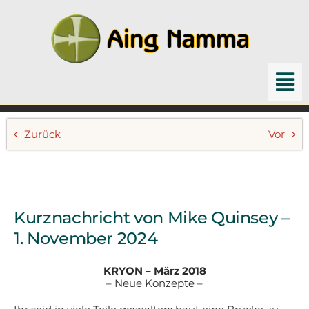
Zum
Inhalt
springen
To
Nav
Home
Zurück
Vor
Channelings
Schriften & Bücher
Kurznachricht von Mike Quinsey –
Archiv
1. November 2024
Suche
KRYON – März 2018
nach:
– Neue Konzepte –