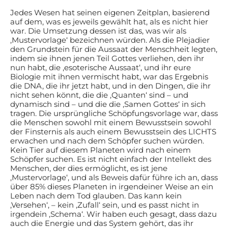
Jedes Wesen hat seinen eigenen Zeitplan, basierend
auf dem, was es jeweils gewählt hat, als es nicht hier
war. Die Umsetzung dessen ist das, was wir als
‚Mustervorlage‘ bezeichnen würden. Als die Plejadier
den Grundstein für die Aussaat der Menschheit legten,
indem sie ihnen jenen Teil Gottes verliehen, den ihr
nun habt, die ‚esoterische Aussaat‘, und ihr eure
Biologie mit ihnen vermischt habt, war das Ergebnis
die DNA, die ihr jetzt habt, und in den Dingen, die ihr
nicht sehen könnt, die die ‚Quanten‘ sind – und
dynamisch sind – und die die ‚Samen Gottes‘ in sich
tragen. Die ursprüngliche Schöpfungsvorlage war, dass
die Menschen sowohl mit einem Bewusstsein sowohl
der Finsternis als auch einem Bewusstsein des LICHTS
erwachen und nach dem Schöpfer suchen würden.
Kein Tier auf diesem Planeten wird nach einem
Schöpfer suchen. Es ist nicht einfach der Intellekt des
Menschen, der dies ermöglicht, es ist jene
‚Mustervorlage‘, und als Beweis dafür führe ich an, dass
über 85% dieses Planeten in irgendeiner Weise an ein
Leben nach dem Tod glauben. Das kann kein
‚Versehen‘, – kein ‚Zufall‘ sein, und es passt nicht in
irgendein ‚Schema‘. Wir haben euch gesagt, dass dazu
auch die Energie und das System gehört, das ihr