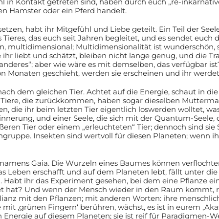
ühl in Kontakt getreten sind, haben durch euch „re-inkarnati
nen Hamster oder ein Pferd handelt.
en, habt ihr Mitgefühl und Liebe geteilt. Ein Teil der Seele
 Tieres, das euch seit Jahren begleitet, und es sendet euch 
n, multidimensional; Multidimensionalität ist wunderschön, si
e ihr liebt und schätzt, bleiben nicht lange genug, und die Tra
l kein anderes“; aber wie wäre es mit demselben, das verfügba
 von Monaten geschieht, werden sie erscheinen und ihr werde
ach dem gleichen Tier. Achtet auf die Energie, schaut in die
r Tiere, die zurückkommen, haben sogar dieselben Muttermale
die ihr beim letzten Tier eigentlich loswerden wolltet, was 
rinnerung, und einer Seele, die sich mit der Quantum-Seele, 
ren Tier oder einem „erleuchteten“ Tier; dennoch sind sie Se
ngruppe. Insekten sind wertvoll für diesen Planeten; wenn ihr 
e namens Gaia. Die Wurzeln eines Baumes können verflocht
 Leben erschafft und auf dem Planeten lebt, fällt unter die 
. Habt ihr das Experiment gesehen, bei dem eine Pflanze ein
tet hat? Und wenn der Mensch wieder in den Raum kommt, re
lianz mit den Pflanzen; mit anderen Worten: ihre menschlic
mit ‚grünen Fingern‘ berühren, wächst, es ist in eurem ‚Akas
 Energie auf diesem Planeten; sie ist reif für Paradigmen-We