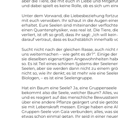
aber die Tiere, die mit euch in Liebe und Mitgef
und dabei spielt es keine Rolle, ob es sich um ei
Unter dem Vorwand, die Liebesbeziehung fortzusetz
mit euch verwoben. Ihr schaut in die Augen eines
erhaltet. Eure Seelen sind miteinander verflochte
einen Quantenphysiker, was real ist. Die Tiere, di
verliert, ist oft so groß, dass ihr sagt: „Ich wil
darauf vertraut, dass es buchstäblich innerhalb
Sucht nicht nach der gleichen Rasse, auch nicht n
uns weitermachen – wie geht es dir?“. Einige de
sie dieselben eigenartigen Angewohnheiten haben, 
so. Es ist Teil eines schönen Systems der Seelene
Seelen, aber sie werden dann nicht zu einem größe
nicht so, wie ihr denkt; es ist mehr wie eine Seele
Biologen, – es ist eine Seelengruppe.
Hat ein Baum eine Seele? Ja, eine Gruppenseel
bekommt also die Seele, welcher Baum? Alles, was
und es reagiert auf das menschliche Bewusstsein
über eine andere Pflanze geärgert und sie getö
sie mit Lebenskraft messen. Einige haben eine Al
Gruppen-Seele von Gaia verbunden; alles, was sie 
etwas schon einmal getan. Ihr seid in einer neuen