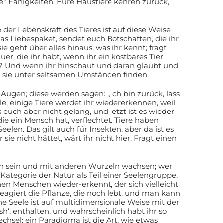
ve“ Fähigkeiten. Eure Haustiere kehren zurück,
 der Lebenskraft des Tieres ist auf diese Weise
das Liebespaket, sendet euch Botschaften, die ihr
e geht über alles hinaus, was ihr kennt; fragt
uer, die ihr habt, wenn ihr ein kostbares Tier
r ist? Und wenn ihr hinschaut und daran glaubt und
t sie unter seltsamen Umständen finden.
 Augen; diese werden sagen: „Ich bin zurück, lass
; einige Tiere werdet ihr wiedererkennen, weil
euch aber nicht gelang, und jetzt ist es wieder
die ein Mensch hat, verflechtet. Tiere haben
elen. Das gilt auch für Insekten, aber da ist es
sie nicht hättet, wärt ihr nicht hier. Fragt einen
en sein und mit anderen Wurzeln wachsen; wer
Kategorie der Natur als Teil einer Seelengruppe,
en Menschen wieder-erkennt, der sich vielleicht
agiert die Pflanze, die noch lebt, und man kann
he Seele ist auf multidimensionale Weise mit der
h‘, enthalten, und wahrscheinlich habt ihr so
chsel; ein Paradigma ist die Art, wie etwas