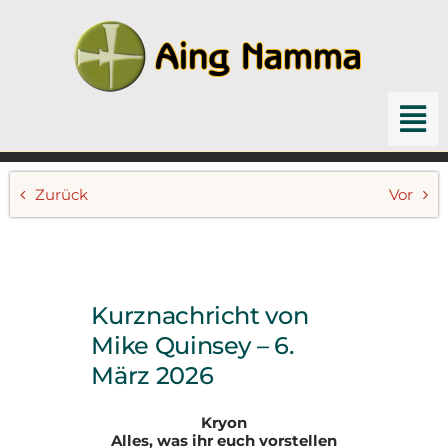
Zum
Inhalt
springen
To
Nav
Home
Zurück
Vor
Channelings
Schriften & Bücher
Kurznachricht von
Archiv
Mike Quinsey – 6.
März 2026
Suche
nach:
Kryon
Alles, was ihr euch vorstellen