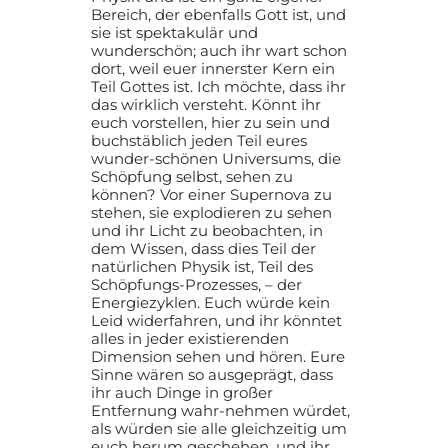
Bereich, der ebenfalls Gott ist, und
sie ist spektakulär und
wunderschön; auch ihr wart schon
dort, weil euer innerster Kern ein
Teil Gottes ist. Ich möchte, dass ihr
das wirklich versteht. Könnt ihr
euch vorstellen, hier zu sein und
buchstäblich jeden Teil eures
wunder-schönen Universums, die
Schöpfung selbst, sehen zu
können? Vor einer Supernova zu
stehen, sie explodieren zu sehen
und ihr Licht zu beobachten, in
dem Wissen, dass dies Teil der
natürlichen Physik ist, Teil des
Schöpfungs-Prozesses, – der
Energiezyklen. Euch würde kein
Leid widerfahren, und ihr könntet
alles in jeder existierenden
Dimension sehen und hören. Eure
Sinne wären so ausgeprägt, dass
ihr auch Dinge in großer
Entfernung wahr-nehmen würdet,
als würden sie alle gleichzeitig um
euch herum geschehen, und ihr